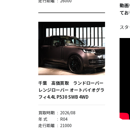
走行距離
:
26000
動画
てお
スタ
千葉 高価買取 ランドローバー
レンジローバー オートバイオグラ
フィ4.4L P530 SWB 4WD
買取時期
:
2026/08
年 式
:
R04
走行距離
:
21000