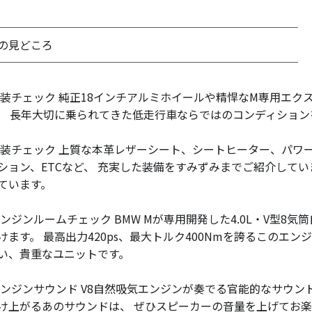
───────────────────────────
の見どころ
───────────────────────────
外装チェック 純正18インチアルミホイールや精悍なM専用エク
。 長年大切に乗られてきた低走行車ならではのコンディション
内装チェック 上質な本革レザーシート、シートヒーター、パワ
ション、ETCなど、 充実した装備をすみずみまでご紹介してい
ています。
エンジンルームチェック BMW Mが専用開発した4.0L・V型8気
けます。 最高出力420ps、最大トルク400Nmを誇るこのエ
い、貴重なユニットです。
エンジンサウンド V8自然吸気エンジンが奏でる官能的なサウン
け上がるあのサウンドは、 ぜひスピーカーの音量を上げてお