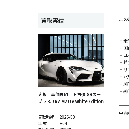
──
この
買取実績
──
・走
・国
・ユ
・希
・サ
・パ
・純
・純
大阪 高価買取 トヨタ GRスー
プラ 3.0 RZ Matte White Edition
──
車両
買取時期
:
2026/08
──
年 式
:
R04