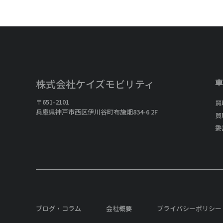
車
株式会社ケイズモビリティ
〒651-2101
買
兵庫県神戸市西区伊川谷町布施畑834-6 2F
買
委
ブログ・コラム
会社概要
プライバシーポリシー