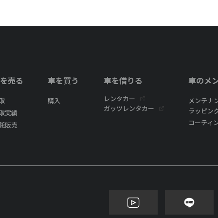
を売る
車を買う
車を借りる
車のメ
レンタカー
取
購入
メンテナ
ガッツレンタカー
ラッピン
取実績
コーティ
託販売