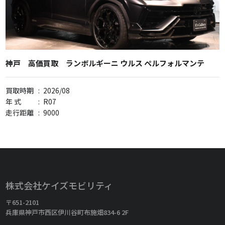
神戸 高価買取 ランボルギーニ ウルス ペルフォルマンテ
買取時期
:
2026/08
年 式
:
R07
走行距離
:
9000
株式会社ケイズモビリティ
〒651-2101
兵庫県神戸市西区伊川谷町布施畑834-6 2F