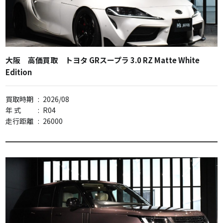
大阪 高価買取 トヨタ GRスープラ 3.0 RZ Matte White
Edition
買取時期
:
2026/08
年 式
:
R04
走行距離
:
26000