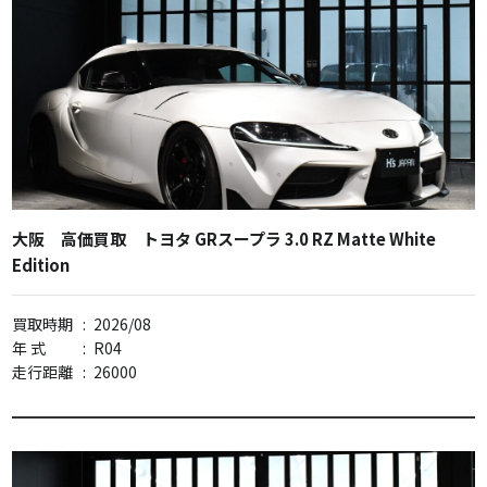
大阪 高価買取 トヨタ GRスープラ 3.0 RZ Matte White
Edition
買取時期
:
2026/08
年 式
:
R04
走行距離
:
26000