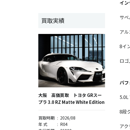
イン
サベ
買取実績
アル
8イ
ロゴ
パフ
大阪 高価買取 トヨタ GRスー
5.0
プラ 3.0 RZ Matte White Edition
8段
買取時期
:
2026/08
年 式
:
R04
アク