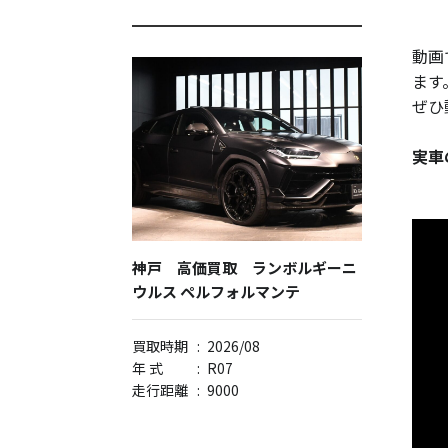
動画
ます
ぜひ
実車
神戸 高価買取 ランボルギーニ
ウルス ペルフォルマンテ
買取時期
:
2026/08
年 式
:
R07
走行距離
:
9000