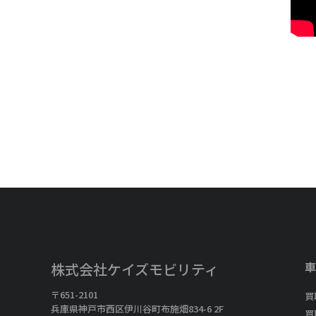
車
株式会社ケイズモビリティ
〒651-2101
買
兵庫県神戸市西区伊川谷町布施畑834-6 2F
買