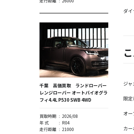
走行距離
:
26000
ダイ
こ
ジャ
千葉 高価買取 ランドローバー
レンジローバー オートバイオグラ
限定
フィ4.4L P530 SWB 4WD
オー
買取時期
:
2026/08
年 式
:
R04
カー
走行距離
:
21000