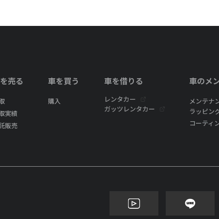
を売る
車を買う
車を借りる
車のメ
レンタカー
取
購入
メンテナ
ガッツレンタカー
ラッピン
取実績
コーティ
託販売