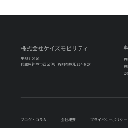
車
株式会社ケイズモビリティ
〒651-2101
買
兵庫県神戸市西区伊川谷町布施畑834-6 2F
買
委
ブログ・コラム
会社概要
プライバシーポリシー