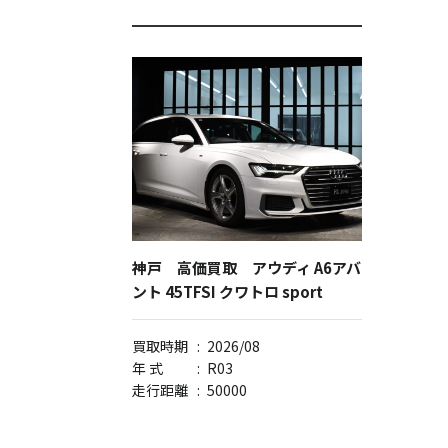
神戸 高価買取 アウディ A6アバ
ント 45TFSI クワトロ sport
買取時期
:
2026/08
年 式
:
R03
走行距離
:
50000