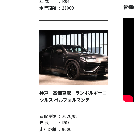
年 式
:
R04
皆様
走行距離
:
21000
神戸 高価買取 ランボルギーニ
ウルス ペルフォルマンテ
買取時期
:
2026/08
年 式
:
R07
走行距離
:
9000