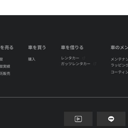
を売る
車を買う
車を借りる
車のメ
レンタカー
取
購入
メンテナ
ガッツレンタカー
ラッピン
取実績
コーティ
託販売