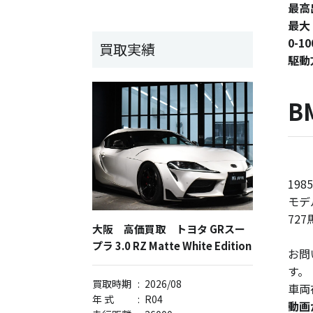
最高
最大
0-1
買取実績
駆動
B
19
モデ
72
大阪 高価買取 トヨタ GRスー
プラ 3.0 RZ Matte White Edition
お問
す。
買取時期
:
2026/08
車両
年 式
:
R04
動画