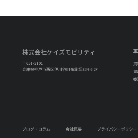
車
株式会社ケイズモビリティ
〒651-2101
買
兵庫県神戸市西区伊川谷町布施畑834-6 2F
買
委
ブログ・コラム
会社概要
プライバシーポリシー