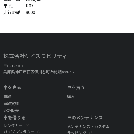
年 式
:
R07
走行距離
:
9000
株式会社ケイズモビリティ
〒651-2101
兵庫県神戸市西区伊川谷町布施畑834-6 2F
車を売る
車を買う
買取
購入
買取実績
委託販売
車を借りる
車のメンテナンス
レンタカー
メンテナンス・カスタム
ガッツレンタカー
ラッピング