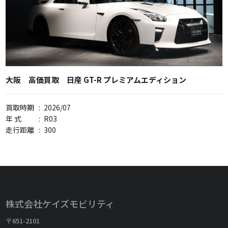
大阪 高価買取 日産 GT-R プレミアムエディション
買取時期
:
2026/07
年 式
:
R03
走行距離
:
300
株式会社ケイズモビリティ
〒651-2101