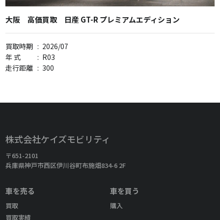
大阪 高価買取 日産 GT-R プレミアムエディション
買取時期
:
2026/07
年 式
:
R03
走行距離
:
300
株式会社ケイズモビリティ
〒651-2101
兵庫県神戸市西区伊川谷町布施畑834-6 2F
車を売る
車を買う
買取
購入
買取実績