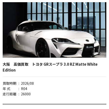
大阪 高価買取 トヨタ GRスープラ 3.0 RZ Matte White
Edition
買取時期
:
2026/08
年 式
:
R04
走行距離
:
26000