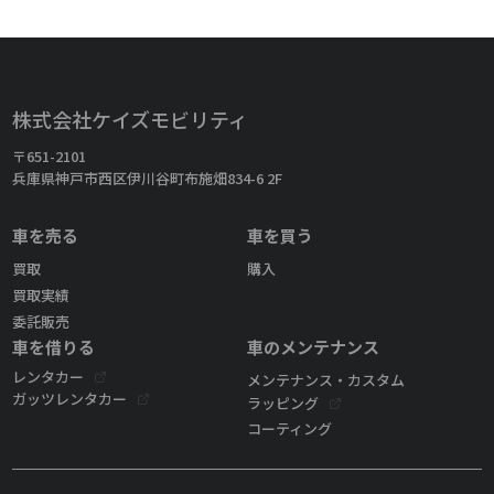
株式会社ケイズモビリティ
〒651-2101
兵庫県神戸市西区伊川谷町布施畑834-6 2F
車を売る
車を買う
買取
購入
買取実績
委託販売
車を借りる
車のメンテナンス
レンタカー
メンテナンス・カスタム
ガッツレンタカー
ラッピング
コーティング