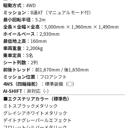
駆動方式
：4WD
ミッション
：8速AT（マニュアルモード付）
最小回転半径
：5.2m
全長×全幅×全高
：5,000mm × 1,960mm × 1,490mm
ホイールベース
：2,930mm
最低地上高
：160mm
車両重量
：2,200kg
乗車定員
：5名
シート列数
：2列
前後トレッド
：前1,670mm / 後1,650mm
ミッション位置
：フロアシフト
4WS（四輪操舵）
：標準装備（◯）
AI-SHIFT
：非対応（-）
■エクステリアカラー（標準色）
ミトスブラックメタリック
グレイシアホワイトメタリック
デイトナグレーパールエフェクト
フロレットシルバーメタリック