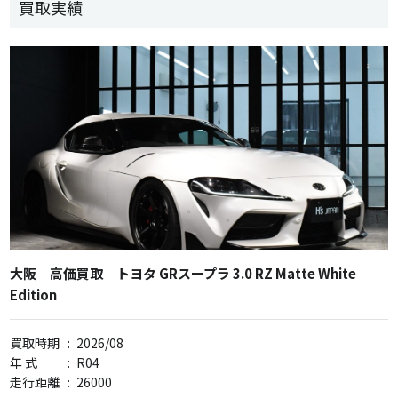
買取実績
大阪 高価買取 トヨタ GRスープラ 3.0 RZ Matte White
Edition
買取時期
:
2026/08
年 式
:
R04
走行距離
:
26000