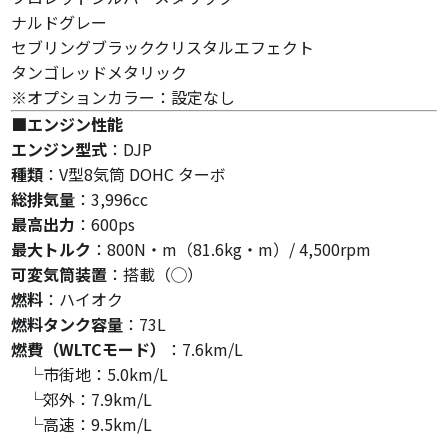
ナルドグレー
セブリングブラッククリスタルエフェクト
タンゴレッドメタリック
※オプションカラー：設定なし
■エンジン性能
エンジン型式
：DJP
種類
：V型8気筒 DOHC ターボ
総排気量
：3,996cc
最高出力
：600ps
最大トルク
：800N・m（81.6kg・m）/ 4,500rpm
可変気筒装置
：搭載（◯）
燃料
：ハイオク
燃料タンク容量
：73L
燃費（WLTCモード）
：7.6km/L
└市街地：5.0km/L
└郊外：7.9km/L
└高速：9.5km/L