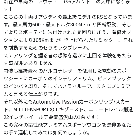
新在庫車両の アウディ RS6アバント の入庫になりま
す！
こちらの車両はアウディの最上級モデルのRSとなっていま
す。最大馬力600・最大トルク800N・mと四輪駆動、そし
てよりスポ－ティに味付けされた足回りに加え、有償オプ
ションにより305Kmまで引き上げられたリミッタ－、それ
を制動するためのセラミックブレ－キ。
ステアリングを握る者の想像を遥かに上回る体験をもたら
す事間違いありません！
内装も高級素材のバルコナレザ－を使用した電動のスポ－
ツシ－トにカーボンのインテリアトリム、ピアノブラック
のインパネ周り、そしてパノラマルーフ。まさにプレミア
ムと言える仕上がりです。
それ以外にもAutomotive Passionカーボンリップ/スカー
ト、MILLTEKSPORTのエキゾ－スト、ニュ－トレイル鍛造
22インチホイ－ル等要素盛沢山の1台です！
この究極の高性能プレミアムスポーツワゴンを是非あなた
の手で運転してみては如何でしょうか。