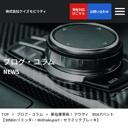
事故対応
お問い合わせ
はこちら
ブログ・コラム
NEWS
TOP
>
ブログ・コラム
>
新在庫車両！ アウディ RS6アバント
【305Kmリミッタｰ・Millteksport・セラミックブレーキ】