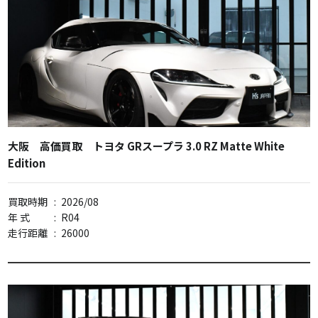
大阪 高価買取 トヨタ GRスープラ 3.0 RZ Matte White
Edition
買取時期
:
2026/08
年 式
:
R04
走行距離
:
26000