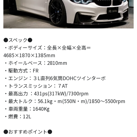
●スペック●
・ボディーサイズ：全長×全幅×全高＝
4685×1870×1385mm
・ホイールベース：2810mm
・駆動方式：FR
・エンジン：３L直列6気筒DOHCツインターボ
・トランスミッション：７AT
・最高出力 ：431ps(317kW)/7300rpm
・最大トルク：56.1kg・m(550N・m)/1850～5500rpm
・車両重量：1640Kg
・燃費：12L
●おすすめポイント●