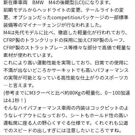
新在庫車両 BMW M4の後期型(LCI)になります。
前期モデルからヘッドライトの変更、テールライトの変
更、オプションだったcompetitionパッケ－ジの一部標準
装備等のマイナ－チェンジが行なわれました。
M4は先代モデルに比べ、徹底した軽量化が行われており、
CFRP製のトランクリッドの採用に加えCFRP製のルーフ、
CFRP製のストラットブレ－ス等様々な部分で高価で軽量な
素材が使われています。
これにより高い運動性能を実現しており、日常での使用に
不満が出ないどころかサーキットでも高いパフォ－マンス
の実現が可能となっている高性能な仕上がりのスポ－ツカ
―と言えます。
(参考までにM3クーペと比べ約80Kgの軽量化、0－100加速
は4.1秒！)
そんなハイパフォ－マンス車両の内装はコックピットのよ
うなレイアウトになっており、シ－トもホールド性の高い
運転席に座る人の野心くすぐる仕様です。くれぐれも公道
でのスピ－ドの出しすぎには注意したいところですね。