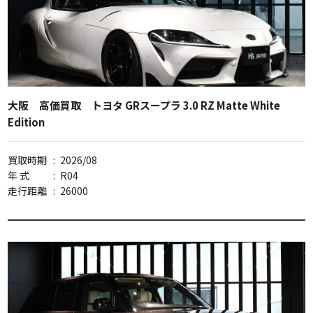
大阪 高価買取 トヨタ GRスープラ 3.0 RZ Matte White
Edition
買取時期
:
2026/08
年 式
:
R04
走行距離
:
26000