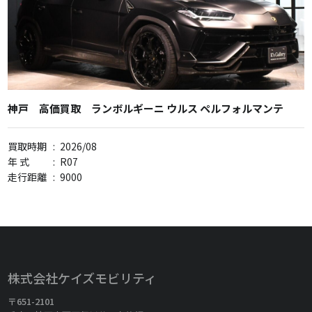
神戸 高価買取 ランボルギーニ ウルス ペルフォルマンテ
買取時期
:
2026/08
年 式
:
R07
走行距離
:
9000
株式会社ケイズモビリティ
〒651-2101