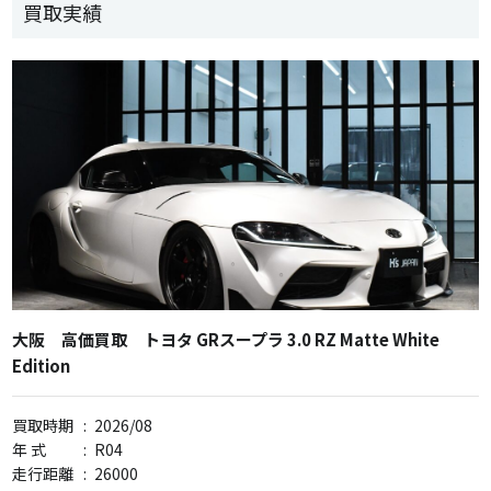
買取実績
大阪 高価買取 トヨタ GRスープラ 3.0 RZ Matte White
Edition
買取時期
:
2026/08
年 式
:
R04
走行距離
:
26000