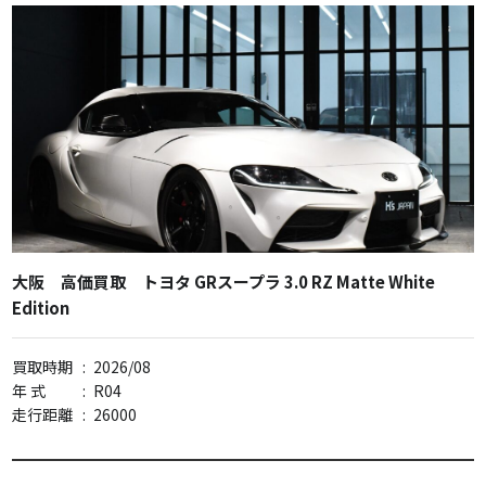
大阪 高価買取 トヨタ GRスープラ 3.0 RZ Matte White
Edition
買取時期
:
2026/08
年 式
:
R04
走行距離
:
26000