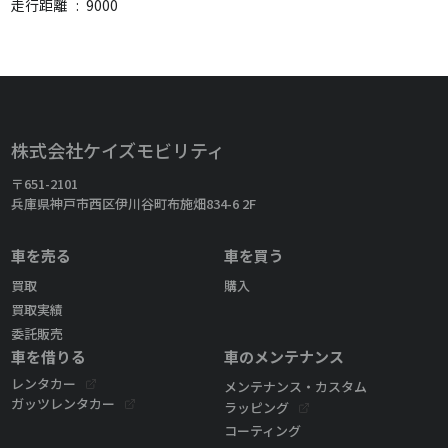
走行距離
:
9000
株式会社ケイズモビリティ
〒651-2101
兵庫県神戸市西区伊川谷町布施畑834-6 2F
車を売る
車を買う
買取
購入
買取実績
委託販売
車を借りる
車のメンテナンス
レンタカー
メンテナンス・カスタム
ガッツレンタカー
ラッピング
コーティング