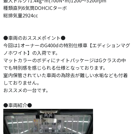
最大トルク71.4kg･m(700N･m)1200～3200rpm
種類直列6気筒DOHCICターボ
総排気量2924cc
●車両のおススメポイント●
今回は1オーナーのG400dの特別仕様車【エディションマグ
ノホワイト】の入荷です。
マットカラーのボディにナイトパッケージはGクラスの中
でも特別感を感じられる仕様となっております。
室内保管されていた車両の為除去が難しい水垢なども付着
しておりません。
おススメの一台です。
●車両紹介●