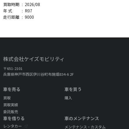
買取時期
:
2026/08
年 式
:
R07
走行距離
:
9000
株式会社ケイズモビリティ
〒651-2101
兵庫県神戸市西区伊川谷町布施畑834-6 2F
車を売る
車を買う
買取
購入
買取実績
委託販売
車を借りる
車のメンテナンス
レンタカー
メンテナンス・カスタム