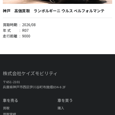
神戸 高価買取 ランボルギーニ ウルス ペルフォルマンテ
買取時期
:
2026/08
年 式
:
R07
走行距離
:
9000
株式会社ケイズモビリティ
〒651-2101
兵庫県神戸市西区伊川谷町布施畑834-6 2F
車を売る
車を買う
買取
購入
買取実績