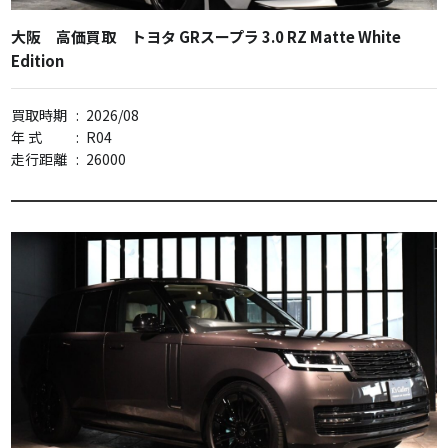
大阪 高価買取 トヨタ GRスープラ 3.0 RZ Matte White
Edition
買取時期
:
2026/08
年 式
:
R04
走行距離
:
26000