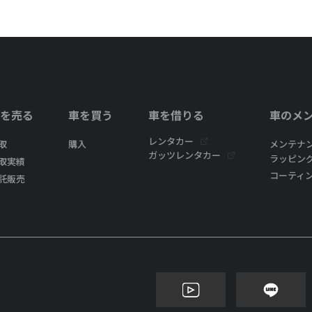
を売る
車を買う
車を借りる
車のメ
レンタカー
取
購入
メンテナ
ガッツレンタカー
ラッピン
取実績
コーティ
託販売