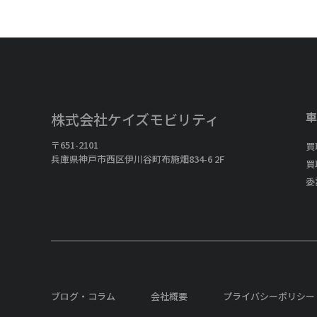
車
株式会社ケイズモビリティ
〒651-2101
買
兵庫県神戸市西区伊川谷町布施畑834-6 2F
買
委
ブログ・コラム
会社概要
プライバシーポリシー