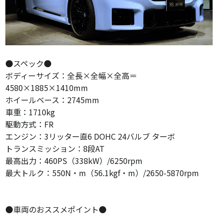
●スペック●
ボディーサイズ：全長×全幅×全高＝
4580×1885×1410mm
ホイールベース：2745mm
車重：1710kg
駆動方式：FR
エンジン：3リッター直6 DOHC 24バルブ ターボ
トランスミッション：8段AT
最高出力：460PS（338kW）/6250rpm
最大トルク：550N・m（56.1kgf・m）/2650-5870rpm
●車両のおススメポイント●