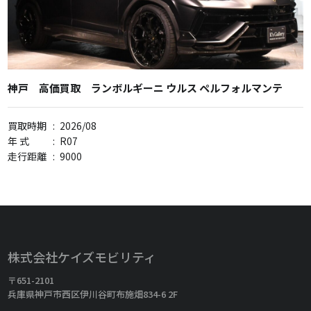
神戸 高価買取 ランボルギーニ ウルス ペルフォルマンテ
買取時期
:
2026/08
年 式
:
R07
走行距離
:
9000
株式会社ケイズモビリティ
〒651-2101
兵庫県神戸市西区伊川谷町布施畑834-6 2F