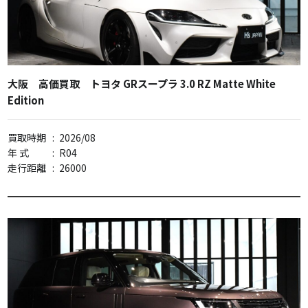
大阪 高価買取 トヨタ GRスープラ 3.0 RZ Matte White
Edition
買取時期
:
2026/08
年 式
:
R04
走行距離
:
26000