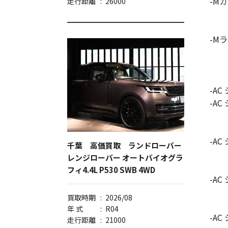
-M
走行距離
:
26000
-M
-A
-A
-A
千葉 高価買取 ランドローバー
レンジローバー オートバイオグラ
フィ4.4L P530 SWB 4WD
-A
買取時期
:
2026/08
年 式
:
R04
-A
走行距離
:
21000