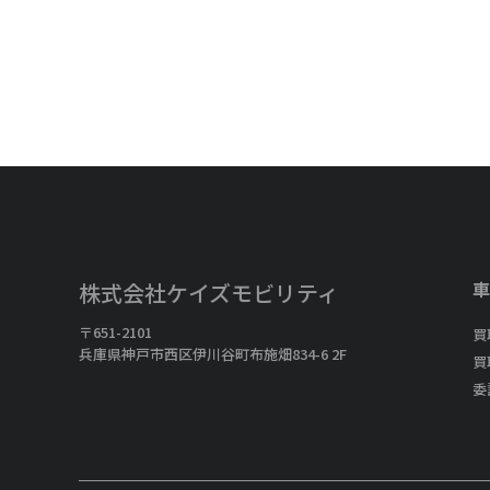
車
株式会社ケイズモビリティ
〒651-2101
買
兵庫県神戸市西区伊川谷町布施畑834-6 2F
買
委