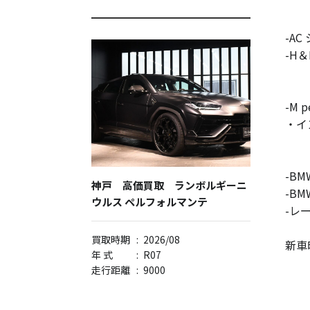
-A
-H
-M 
・イ
-BM
神戸 高価買取 ランボルギーニ
-B
ウルス ペルフォルマンテ
-レ
買取時期
:
2026/08
新車時
年 式
:
R07
走行距離
:
9000