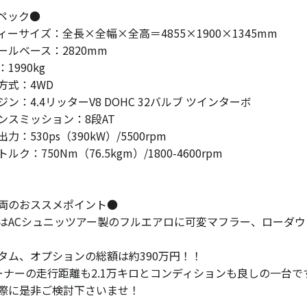
ペック●
ィーサイズ：全長×全幅×全高＝4855×1900×1345mm
ールベース：2820mm
1990kg
方式：4WD
ジン：4.4リッターV8 DOHC 32バルブ ツインターボ
ンスミッション：8段AT
力：530ps（390kW）/5500rpm
ルク：750Nm（76.5kgm）/1800-4600rpm
両のおススメポイント●
はACシュニッツアー製のフルエアロに可変マフラー、ローダウン
タム、オプションの総額は約390万円！！
ーナーの走行距離も2.1万キロとコンディションも良しの一台で
際に是非ご検討下さいませ！