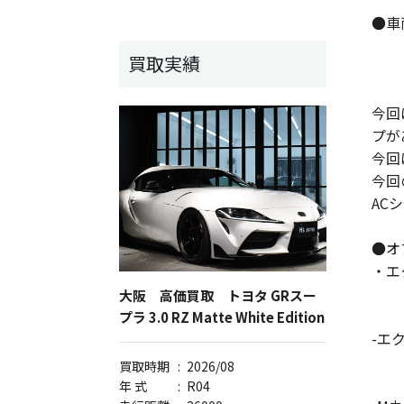
●車
買取実績
今回
プが
今回
今回
AC
●オ
・エ
大阪 高価買取 トヨタ GRスー
プラ 3.0 RZ Matte White Edition
-エ
買取時期
:
2026/08
年 式
:
R04