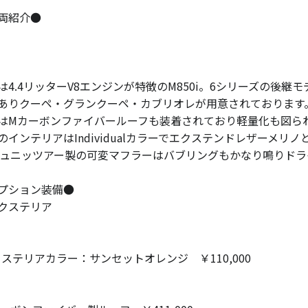
両紹介●
は4.4リッターV8エンジンが特徴のM850i。6シリーズの後
ありクーペ・グランクーペ・カブリオレが用意されております
はMカーボンファイバールーフも装着されており軽量化も図ら
のインテリアはIndividualカラーでエクステンドレザーメリ
シュニッツアー製の可変マフラーはバブリングもかなり鳴りド
プション装備●
クステリア
クステリアカラー：サンセットオレンジ ￥110,000