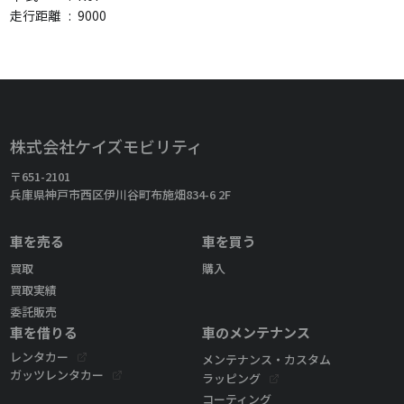
走行距離
:
9000
株式会社ケイズモビリティ
〒651-2101
兵庫県神戸市西区伊川谷町布施畑834-6 2F
車を売る
車を買う
買取
購入
買取実績
委託販売
車を借りる
車のメンテナンス
レンタカー
メンテナンス・カスタム
ガッツレンタカー
ラッピング
コーティング