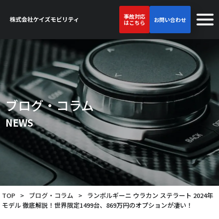
事故対応
お問い合わせ
はこちら
ブログ・コラム
NEWS
TOP
>
ブログ・コラム
>
ランボルギーニ ウラカン ステラート 2024年
モデル 徹底解説！世界限定1499台、869万円のオプションが凄い！