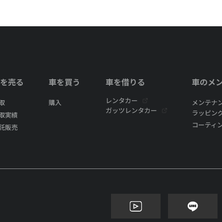
を売る
車を買う
車を借りる
車のメ
レンタカー
取
購入
メンテナ
ガッツレンタカー
ラッピン
取実績
コーティ
託販売