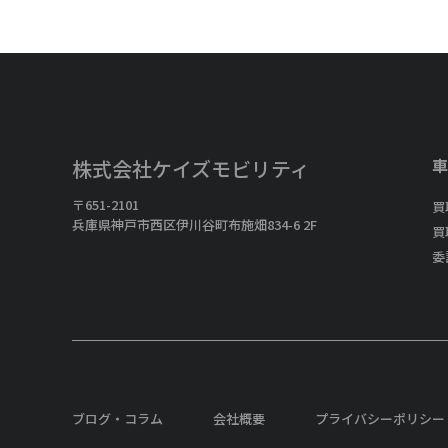
車
株式会社ケイズモビリティ
〒651-2101
買
兵庫県神戸市西区伊川谷町布施畑834-6 2F
買
委
ブログ・コラム
会社概要
プライバシーポリシー