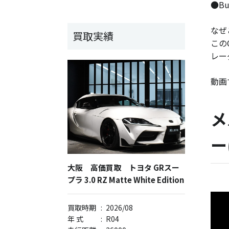
●B
なぜ
買取実績
この
レー
動画
メ
ー
大阪 高価買取 トヨタ GRスー
プラ 3.0 RZ Matte White Edition
買取時期
:
2026/08
年 式
:
R04