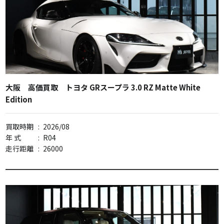
大阪 高価買取 トヨタ GRスープラ 3.0 RZ Matte White
Edition
買取時期
:
2026/08
年 式
:
R04
走行距離
:
26000