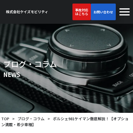
事故対応
お問い合わせ
はこちら
ブログ・コラム
NEWS
TOP
>
ブログ・コラム
>
ポルシェ981ケイマン徹底解説！【オプショ
ン満載・希少車種】