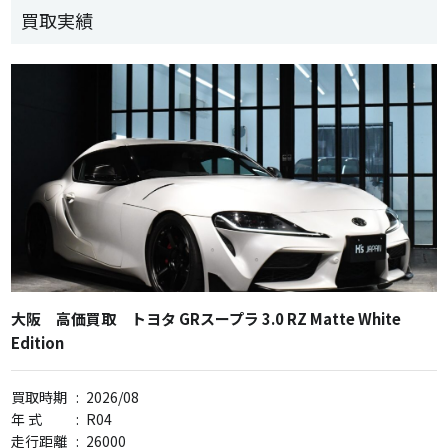
買取実績
大阪 高価買取 トヨタ GRスープラ 3.0 RZ Matte White
Edition
買取時期
:
2026/08
年 式
:
R04
走行距離
:
26000