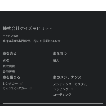
株式会社ケイズモビリティ
〒651-2101
兵庫県神戸市西区伊川谷町布施畑834-6 2F
車を売る
車を買う
買取
購入
買取実績
委託販売
車を借りる
車のメンテナンス
レンタカー
メンテナンス・カスタム
ガッツレンタカー
ラッピング
コーティング