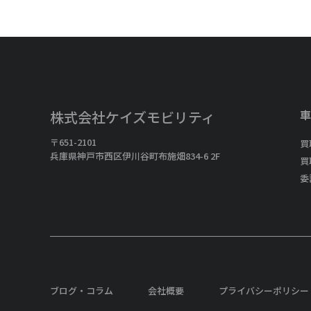
車
株式会社ケイズモビリティ
〒651-2101
買
兵庫県神戸市西区伊川谷町布施畑834-6 2F
買
委
ブログ・コラム
会社概要
プライバシーポリシー