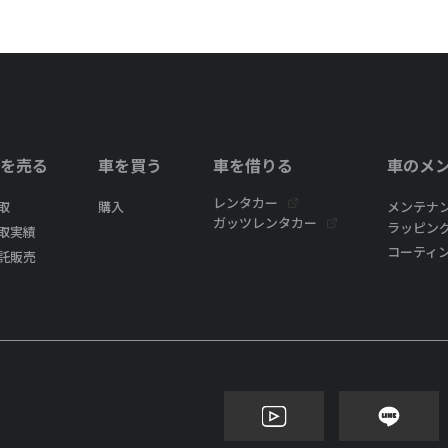
を売る
車を買う
車を借りる
車のメ
レンタカー
取
購入
メンテナ
ガッツレンタカー
ラッピン
取実績
コーティ
託販売