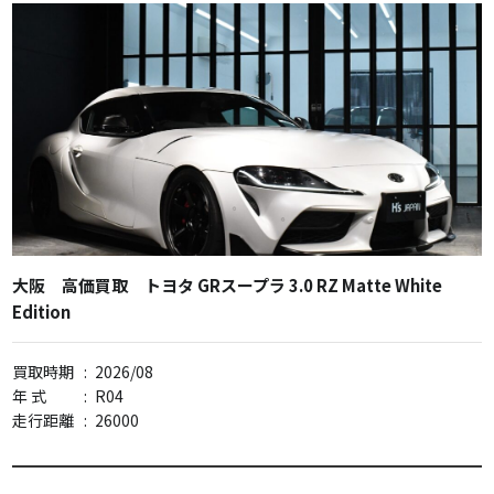
大阪 高価買取 トヨタ GRスープラ 3.0 RZ Matte White
Edition
買取時期
:
2026/08
年 式
:
R04
走行距離
:
26000