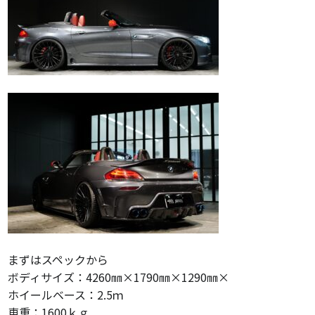
まずはスペックから
ボディサイズ：4260㎜×1790㎜×1290㎜×
ホイールベース：2.5ｍ
車重：1600ｋｇ