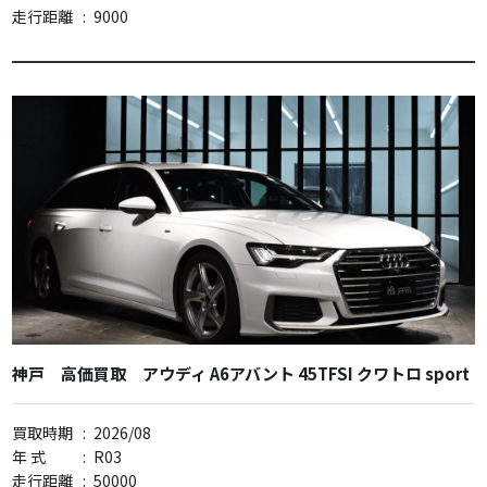
走行距離
:
9000
神戸 高価買取 アウディ A6アバント 45TFSI クワトロ sport
買取時期
:
2026/08
年 式
:
R03
走行距離
:
50000