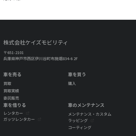
株式会社ケイズモビリティ
〒651-2101
兵庫県神戸市西区伊川谷町布施畑834-6 2F
車を売る
車を買う
買取
購入
買取実績
委託販売
車を借りる
車のメンテナンス
レンタカー
メンテナンス・カスタム
ガッツレンタカー
ラッピング
コーティング