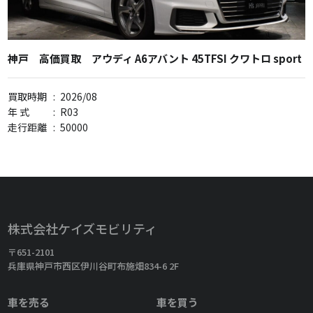
神戸 高価買取 アウディ A6アバント 45TFSI クワトロ sport
買取時期
:
2026/08
年 式
:
R03
走行距離
:
50000
株式会社ケイズモビリティ
〒651-2101
兵庫県神戸市西区伊川谷町布施畑834-6 2F
車を売る
車を買う