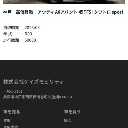
神戸 高価買取 アウディ A6アバント 45TFSI クワトロ sport
買取時期
:
2026/08
年 式
:
R03
走行距離
:
50000
株式会社ケイズモビリティ
〒651-2101
兵庫県神戸市西区伊川谷町布施畑834-6 2F
車を売る
車を買う
買取
購入
買取実績