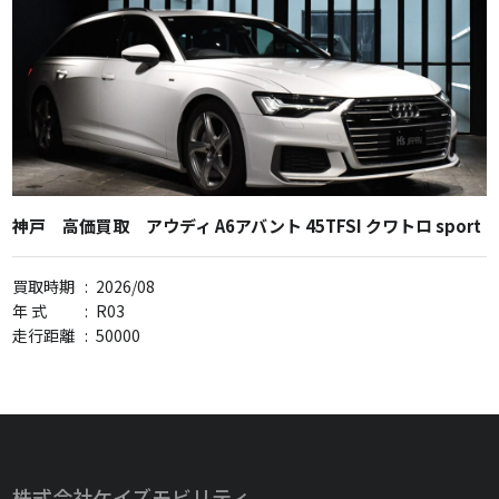
神戸 高価買取 アウディ A6アバント 45TFSI クワトロ sport
買取時期
:
2026/08
年 式
:
R03
走行距離
:
50000
株式会社ケイズモビリティ