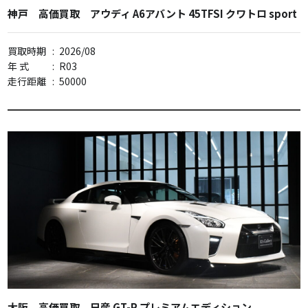
神戸 高価買取 アウディ A6アバント 45TFSI クワトロ sport
買取時期
:
2026/08
年 式
:
R03
走行距離
:
50000
大阪 高価買取 日産 GT-R プレミアムエディション