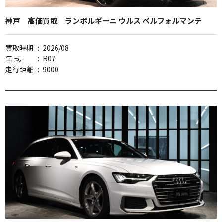
神戸 高価買取 ランボルギーニ ウルス ペルフォルマンテ
買取時期
:
2026/08
年 式
:
R07
走行距離
:
9000