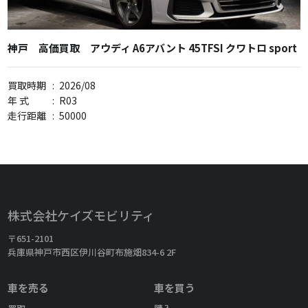
神戸 高価買取 アウディ A6アバント 45TFSI クワトロ sport
買取時期
:
2026/08
年 式
:
R03
走行距離
:
50000
株式会社ケイズモビリティ
〒651-2101
兵庫県神戸市西区伊川谷町布施畑834-6 2F
車を売る
車を買う