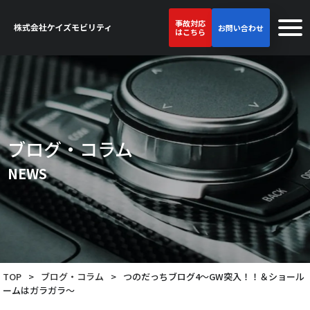
事故対応
お問い合わせ
はこちら
ブログ・コラム
NEWS
TOP
>
ブログ・コラム
>
つのだっちブログ4～GW突入！！＆ショール
ームはガラガラ～