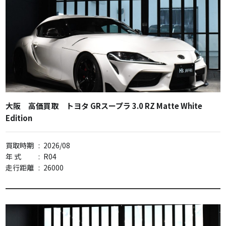
大阪 高価買取 トヨタ GRスープラ 3.0 RZ Matte White
Edition
買取時期
:
2026/08
年 式
:
R04
走行距離
:
26000