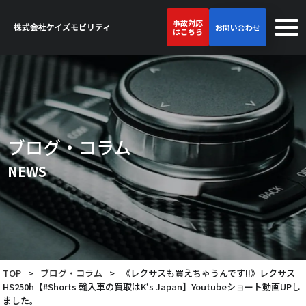
事故対応
お問い合わせ
はこちら
ブログ・コラム
NEWS
TOP
>
ブログ・コラム
>
《レクサスも買えちゃうんです!!》レクサス
HS250h【#Shorts 輸入車の買取はK‘s Japan】Youtubeショート動画UPし
ました。