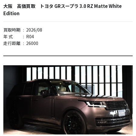
大阪 高価買取 トヨタ GRスープラ 3.0 RZ Matte White
Edition
買取時期
:
2026/08
年 式
:
R04
走行距離
:
26000