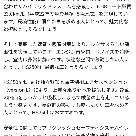
合わせたハイブリッドシステムを搭載し、JC08モード燃費
23.0km/L（平成22年度燃費基準+5%達成）を実現してい
ます。環境性能に優れた車を求める人にとって、魅力的な
選択肢と言えるでしょう。
そして徹底した遮音・吸音対策により、レクサスらしい静
粛性を実現しています。エンジン音やロードノイズを遮断
し、室内は非常に静かです。快適な空間で移動したい人に
とって、HS250hは最適な車と言えるでしょう。
HS250hは、前後独立懸架と電子制御エアサスペンション
（version L）により、上質な乗り心地を提供します。路面
の凹凸をしっかりと吸収し、まるで絨毯の上を走っている
ような感覚です。長距離の移動でも疲れにくい車を求める
人にとって、HS250hはおすすめです。
安全性に関してもプリクラッシュセーフティシステムやレ
ーンデパーチャーアラートなどの先進装備を搭載していま