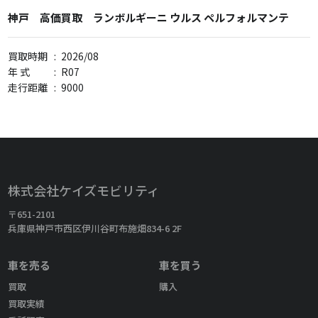
神戸 高価買取 ランボルギーニ ウルス ペルフォルマンテ
買取時期
:
2026/08
年 式
:
R07
走行距離
:
9000
株式会社ケイズモビリティ
〒651-2101
兵庫県神戸市西区伊川谷町布施畑834-6 2F
車を売る
車を買う
買取
購入
買取実績