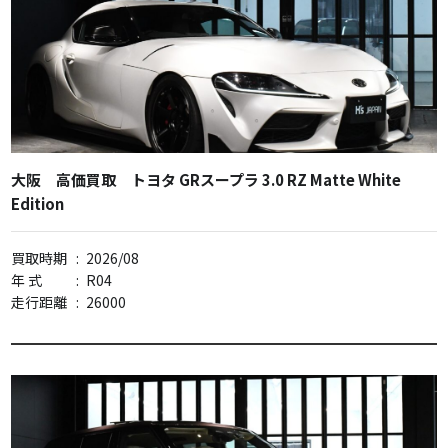
大阪 高価買取 トヨタ GRスープラ 3.0 RZ Matte White
Edition
買取時期
:
2026/08
年 式
:
R04
走行距離
:
26000