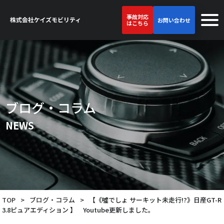
事故対応
お問い合わせ
はこちら
ブログ・コラム
NEWS
TOP
>
ブログ・コラム
>
【《噓でしょ サーキット未走行!?》日産GT-R
3.8ピュアエディション 】 Youtube更新しました。