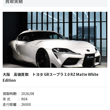
買取実績
大阪 高価買取 トヨタ GRスープラ 3.0 RZ Matte White
Edition
買取時期
:
2026/08
年 式
:
R04
走行距離
:
26000