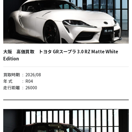
大阪 高価買取 トヨタ GRスープラ 3.0 RZ Matte White
Edition
買取時期
:
2026/08
年 式
:
R04
走行距離
:
26000