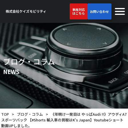
事故対応
お問い合わせ
はこちら
ブログ・コラム
NEWS
TOP
>
ブログ・コラム
>
《年明け一発目は やっぱAudi !!》アウディA7
スポーツバック 【#Shorts 輸入車の買取はK‘s Japan】Youtubeショート
動画UPしました。