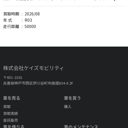
買取時期
:
2026/08
年 式
:
R03
走行距離
:
50000
株式会社ケイズモビリティ
〒651-2101
兵庫県神戸市西区伊川谷町布施畑834-6 2F
車を売る
車を買う
買取
購入
買取実績
委託販売
車を借りる
車のメンテナンス