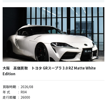
大阪 高価買取 トヨタ GRスープラ 3.0 RZ Matte White
Edition
買取時期
:
2026/08
年 式
:
R04
走行距離
:
26000