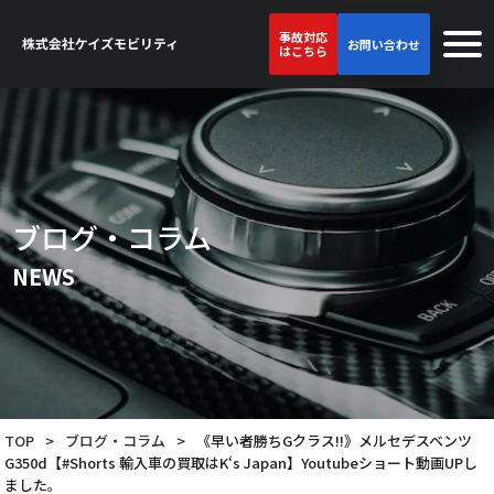
事故対応
お問い合わせ
はこちら
ブログ・コラム
NEWS
TOP
>
ブログ・コラム
>
《早い者勝ちGクラス!!》メルセデスベンツ
G350d【#Shorts 輸入車の買取はK‘s Japan】Youtubeショート動画UPし
ました。