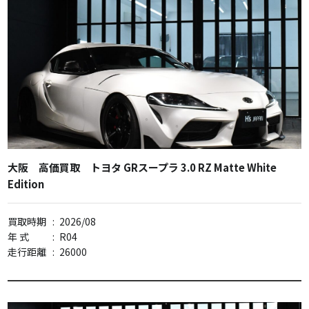
大阪 高価買取 トヨタ GRスープラ 3.0 RZ Matte White
Edition
買取時期
:
2026/08
年 式
:
R04
走行距離
:
26000