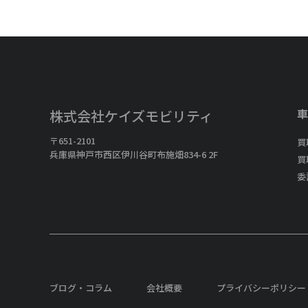
車
株式会社ケイズモビリティ
〒651-2101
買
兵庫県神戸市西区伊川谷町布施畑834-6 2F
買
委
ブログ・コラム
会社概要
プライバシーポリシー