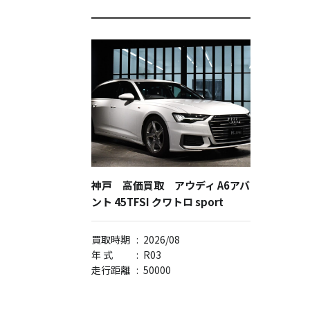
神戸 高価買取 アウディ A6アバ
ント 45TFSI クワトロ sport
買取時期
:
2026/08
年 式
:
R03
走行距離
:
50000