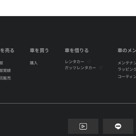
を売る
車を買う
車を借りる
車のメ
レンタカー
取
購入
メンテナ
ガッツレンタカー
ラッピン
取実績
コーティ
託販売