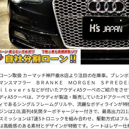
ローン取扱 カーマッチ神戸垂水店より注目の在庫車。ブレン
マンスマフラー ＢＲＡＮＫＥ ＭＯＲＧＥＮ ＳＰＲＥＤ
ｉｌｏｖｅｒｓなどが付いたアウディA5クーペのご紹介をさせ
ディA5クーペは、アウディが製造・販売していた2ドアクーペ
ィであるシングルフレームグリルや、流麗なボディラインが特
ジンは2.0L直列4気筒ターボチャージャー付きで、最高出力21
スミッションは7速Sトロニックを組み合わせ、駆動方式はフル
は高級感のある素材とデザインが特徴です。シートはレザー仕