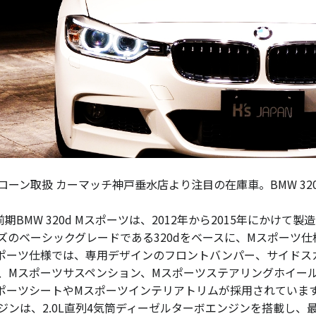
ローン取扱 カーマッチ神戸垂水店より注目の在庫車。BMW 32
0前期BMW 320d Mスポーツは、2012年から2015年にかけ
ズのベーシックグレードである320dをベースに、Mスポーツ
ポーツ仕様では、専用デザインのフロントバンパー、サイドス
、Mスポーツサスペンション、Mスポーツステアリングホイー
ポーツシートやMスポーツインテリアトリムが採用されていま
ジンは、2.0L直列4気筒ディーゼルターボエンジンを搭載し、最高