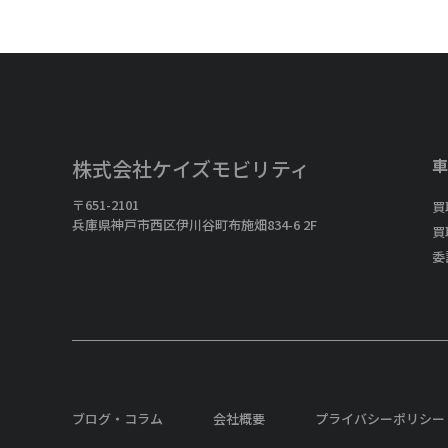
車
株式会社ケイズモビリティ
〒651-2101
買
兵庫県神戸市西区伊川谷町布施畑834-6 2F
買
委
ブログ・コラム
会社概要
プライバシーポリシー