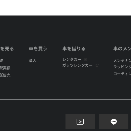
を売る
車を買う
車を借りる
車のメ
レンタカー
取
購入
メンテナ
ガッツレンタカー
ラッピン
取実績
コーティ
託販売