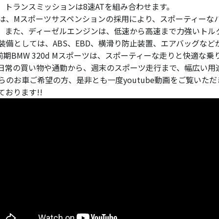
。トランスミッションは8速ATを組み合わせます。
は、Mスポーツサスペンションの採用により、スポーティーな
。また、ディーゼルエンジンは、低速から高速まで力強いトル
装備としては、ABS、EBD、横滑り防止装置、エアバッグな
0前期BMW 320d Mスポーツは、スポーティーな走りと快適
日常の買い物や通勤から、週末のスポーツ走行まで、幅広い用
らのお車ご希望の方、是非とも一度youtube動画をご覧いた
ております!!