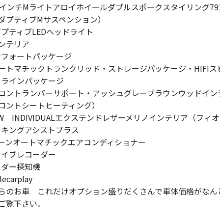
9インチMライトアロイホイールダブルスポークスタイリング79
ダプティブMサスペンション）
ダプティブLEDヘッドライト
ンテリア
ンフォートパッケージ
ートマチックトランクリッド・ストレージパッケージ・HIFI
イラインパッケージ
ロントランバーサポート・アッシュグレーブラウンウッドイン
ロントシートヒーティング）
MW INDIVIDUALエクステンドレザーメリノインテリア（フィ
ーキングアシストプラス
ゾーンオートマチックエアコンディショナー
ライブレコーダー
ーダー探知機
lecarplay
らのお車 これだけオプション盛りだくさんで車体価格がなんと4
ご覧下さい。