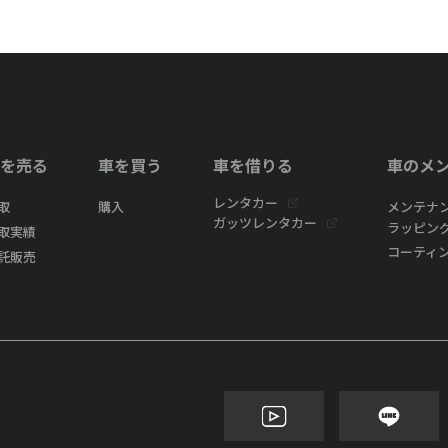
を売る
車を買う
車を借りる
車のメ
レンタカー
取
購入
メンテナ
ガッツレンタカー
ラッピン
取実績
コーティ
託販売