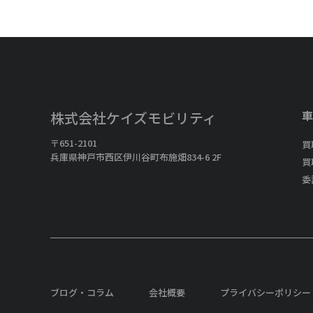
車
株式会社ケイズモビリティ
〒651-2101
買
兵庫県神戸市西区伊川谷町布施畑834-6 2F
買
委
ブログ・コラム
会社概要
プライバシーポリシー