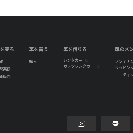
を売る
車を買う
車を借りる
車のメ
レンタカー
取
購入
メンテナ
ガッツレンタカー
ラッピン
取実績
コーティ
託販売