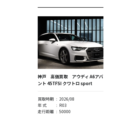
神戸 高価買取 アウディ A6アバ
ント 45TFSI クワトロ sport
買取時期
:
2026/08
年 式
:
R03
走行距離
:
50000