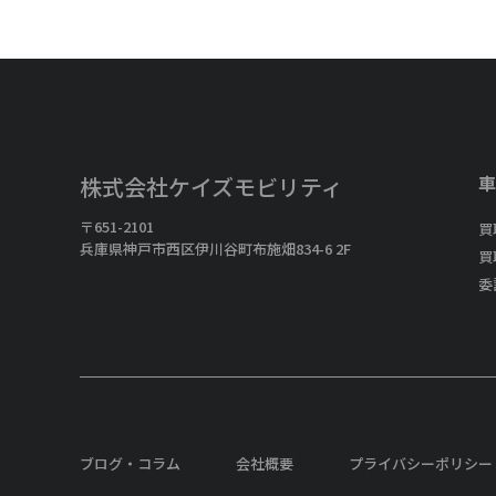
車
株式会社ケイズモビリティ
〒651-2101
買
兵庫県神戸市西区伊川谷町布施畑834-6 2F
買
委
ブログ・コラム
会社概要
プライバシーポリシー