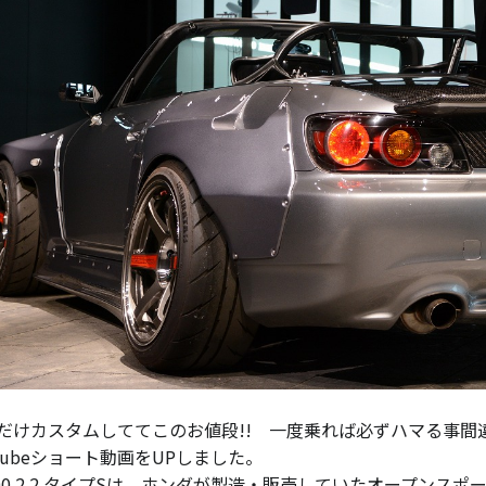
だけカスタムしててこのお値段!! 一度乗れば必ずハマる事間違い無し
utubeショート動画をUPしました。
000 2.2 タイプSは、ホンダが製造・販売していたオープンスポ