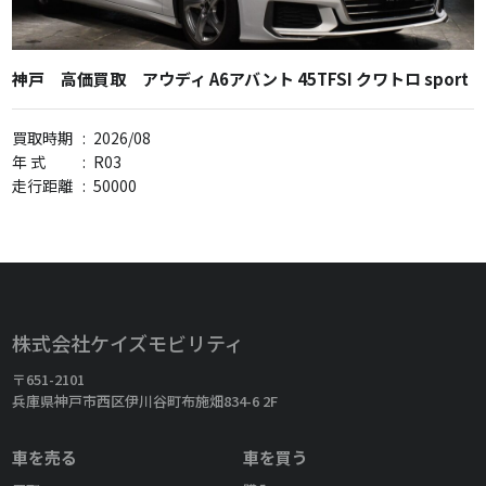
神戸 高価買取 アウディ A6アバント 45TFSI クワトロ sport
買取時期
:
2026/08
年 式
:
R03
走行距離
:
50000
株式会社ケイズモビリティ
〒651-2101
兵庫県神戸市西区伊川谷町布施畑834-6 2F
車を売る
車を買う