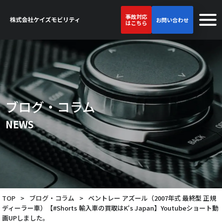
事故対応
お問い合わせ
はこちら
ブログ・コラム
NEWS
TOP
>
ブログ・コラム
>
ベントレー アズール（2007年式 最終型 正規
ディーラー車）【#Shorts 輸入車の買取はK‘s Japan】Youtubeショート動
画UPしました。