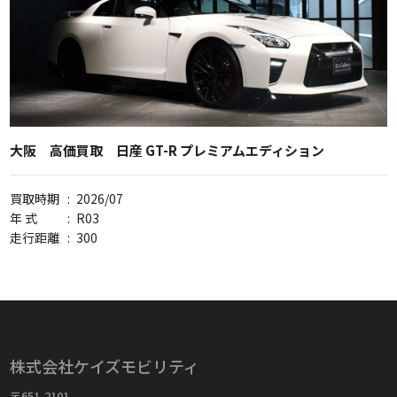
大阪 高価買取 日産 GT-R プレミアムエディション
買取時期
:
2026/07
年 式
:
R03
走行距離
:
300
株式会社ケイズモビリティ
〒651-2101