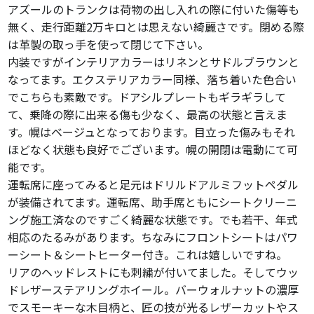
アズールのトランクは荷物の出し入れの際に付いた傷等も
無く、走行距離2万キロとは思えない綺麗さです。閉める際
は革製の取っ手を使って閉じて下さい。
内装ですがインテリアカラーはリネンとサドルブラウンと
なってます。エクステリアカラー同様、落ち着いた色合い
でこちらも素敵です。ドアシルプレートもギラギラして
て、乗降の際に出来る傷も少なく、最高の状態と言えま
す。幌はベージュとなっております。目立った傷みもそれ
ほどなく状態も良好でございます。幌の開閉は電動にて可
能です。
運転席に座ってみると足元はドリルドアルミフットペダル
が装備されてます。運転席、助手席ともにシートクリーニ
ング施工済なのですごく綺麗な状態です。でも若干、年式
相応のたるみがあります。ちなみにフロントシートはパワ
ーシート＆シートヒーター付き。これは嬉しいですね。
リアのヘッドレストにも刺繍が付いてました。そしてウッ
ドレザーステアリングホイール。バーウォルナットの濃厚
でスモーキーな木目柄と、匠の技が光るレザーカットやス