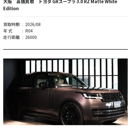
大阪 高価買取 トヨタ GRスープラ 3.0 RZ Matte White
Edition
買取時期
:
2026/08
年 式
:
R04
走行距離
:
26000