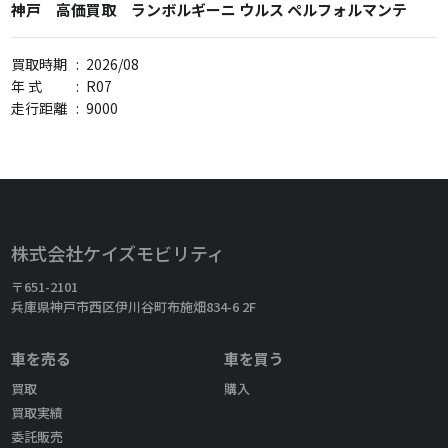
神戸 高価買取 ランボルギーニ ウルス ペルフォルマンテ
買取時期
:
2026/08
年 式
:
R07
走行距離
:
9000
株式会社ケイズモビリティ
〒651-2101
兵庫県神戸市西区伊川谷町布施畑834-6 2F
車を売る
車を買う
買取
購入
買取実績
委託販売