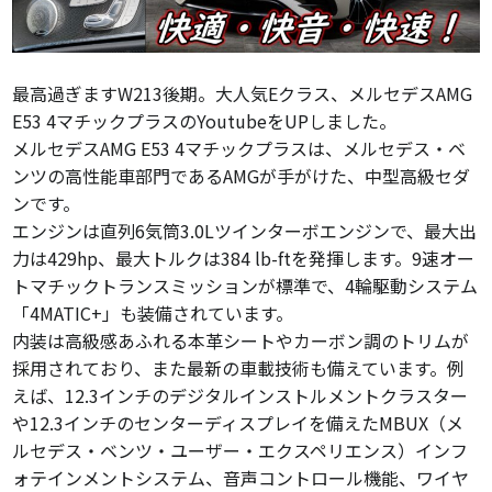
最高過ぎますW213後期。大人気Eクラス、メルセデスAMG
E53 4マチックプラスのYoutubeをUPしました。
メルセデスAMG E53 4マチックプラスは、メルセデス・ベ
ンツの高性能車部門であるAMGが手がけた、中型高級セダ
ンです。
エンジンは直列6気筒3.0Lツインターボエンジンで、最大出
力は429hp、最大トルクは384 lb-ftを発揮します。9速オー
トマチックトランスミッションが標準で、4輪駆動システム
「4MATIC+」も装備されています。
内装は高級感あふれる本革シートやカーボン調のトリムが
採用されており、また最新の車載技術も備えています。例
えば、12.3インチのデジタルインストルメントクラスター
や12.3インチのセンターディスプレイを備えたMBUX（メ
ルセデス・ベンツ・ユーザー・エクスペリエンス）インフ
ォテインメントシステム、音声コントロール機能、ワイヤ